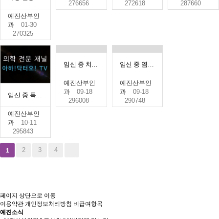
276656
272618
287660
예진산부인
과
01-30
270325
임신 중 치과 치료
임신 중 염색과 파마 (Dyeing and Perm during Pregnancy)
예진산부인
예진산부인
과
09-18
과
09-18
임신 중 독감(1)
296008
290748
예진산부인
과
10-11
295843
2
3
4
1
페이지 상단으로 이동
이용약관
개인정보처리방침
비급여항목
예진소식