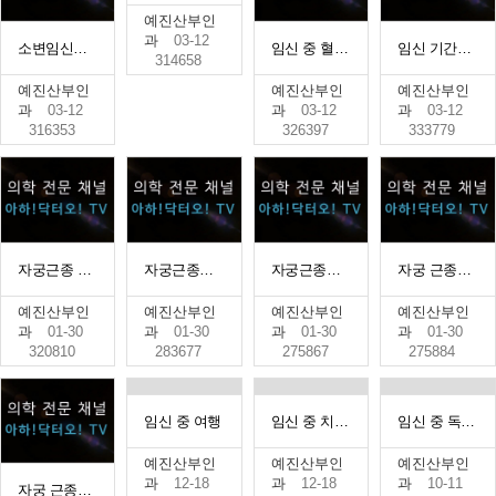
예진산부인
과
03-12
소변임신테스트Q&A
임신 중 혈액검사
임신 기간의 구분
314658
예진산부인
예진산부인
예진산부인
과
03-12
과
03-12
과
03-12
316353
326397
333779
자궁근종 작아도 생기는 증상
자궁근종이 커질 때 생기는 증상
자궁근종이 암이 될수 있나요?
자궁 근종의 종류
예진산부인
예진산부인
예진산부인
예진산부인
과
01-30
과
01-30
과
01-30
과
01-30
320810
283677
275867
275884
임신 중 여행
임신 중 치과 치료
임신 중 독감(2)
예진산부인
예진산부인
예진산부인
과
12-18
과
12-18
과
10-11
자궁 근종의 원인