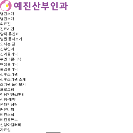
병원소개
병원소개
의료진
진료시간
당직·휴진표
병원 둘러보기
오시는 길
산부인과
산과클리닉
부인과클리닉
여성클리닉
불임클리닉
산후조리원
산후조리원 소개
조리원 둘러보기
프로그램
이용약관&안내
상담·예약
온라인상담
커뮤니티
예진소식
예진유튜브
신생아갤러리
자료실