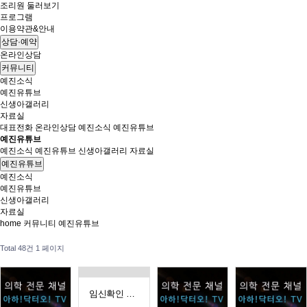
조리원 둘러보기
프로그램
이용약관&안내
상담·예약
온라인상담
커뮤니티
예진소식
예진유튜브
신생아갤러리
자료실
대표전화
온라인상담
예진소식
예진유튜브
예진유튜브
예진소식
예진유튜브
신생아갤러리
자료실
예진유튜브
예진소식
예진유튜브
신생아갤러리
자료실
home
커뮤니티
예진유튜브
Total 48건
1 페이지
임신확인 초음파검사