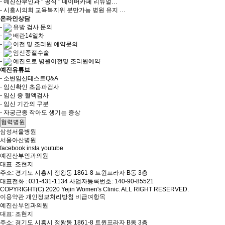
- 예진산부인과 " 공식 " 네이버카페 리뉴얼…
- 시흥시의회 교육복지위 분만가능 병원 유지 …
온라인상담
-
유방 검사 문의
-
배란14일차
-
이전 및 조리원 예약문의
-
임신중절수술
-
예진으로 병원이전및 조리원예약
예진유튜브
- 소변임신테스트Q&A
- 임신확인 초음파검사
- 임신 중 혈액검사
- 임신 기간의 구분
- 자궁근종 작아도 생기는 증상
협력병원
삼성서울병원
서울아산병원
facebook
insta
youtube
예진산부인과의원
대표
: 조현지
주소
: 경기도 시흥시 정왕동 1861-8 트윈프라자 B동 3층
대표전화
: 031-431-1134
사업자등록번호
: 140-90-85521
COPYRIGHT(C) 2020 Yejin Women's Clinic. ALL RIGHT RESERVED.
이용약관
개인정보처리방침
비급여항목
예진산부인과의원
대표
: 조현지
주소
: 경기도 시흥시 정왕동 1861-8 트윈프라자 B동 3층