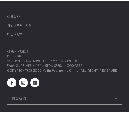
이용약관
개인정보처리방침
비급여항목
예진산부인과의원
대표
: 조현지
주소
: 경기도 시흥시 정왕동 1861-8 트윈프라자 B동 3층
대표전화
: 031-431-1134
사업자등록번호
: 140-90-85521
COPYRIGHT(C) 2020 Yejin Women's Clinic. ALL RIGHT RESERVED.
협력병원