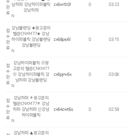
수
남하퍼 강남하이퍼블릭
zx6xnfz0l
0
03:23
완
강남하퍼
료
N
강남블랜딩 ◈광고문의
접
텔@CNKM77◈ 강남
수
하이퍼블릭 강남블랜딩
zx68piy6l
0
03:15
완
강남블랜딩
료
N
강남하이퍼블릭 ❀광
접
고문의 텔@CNKM77
수
❀ 강남하이퍼블릭 강
zx6pjnv6x
0
03:06
완
남하퍼 강남블랜딩
료
N
강남하퍼 ⚜광고문의
접
텔@CNKM77⚜ 강남
수
하퍼 강남하퍼 신강남
zx64zwt6s
0
02:59
완
하이퍼블릭
료
N
강남하퍼 ▲광고문의