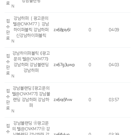
강남블랜딩
료
N
강남하퍼 ❲광고문의
접
텔@CNKM77❳ 강남
수
하이퍼블릭 강남하퍼
zx68piy6l
0
04:09
완
신강남하이퍼블릭
료
N
강남하이퍼블릭 ⦇광고
접
문의 텔@CNKM77⦈
수
강남하퍼 강남블랜딩
zx67g3uwp
0
04:03
완
강남하퍼
료
N
강남블랜딩 〖광고문의
접
텔@CNKM77〗 강남블
수
랜딩 강남하퍼 강남하
zx6ra5fvw
0
03:57
완
퍼
료
N
강남블랜딩 ❀광고문
접
의 텔@CNKM77❀ 강
수
남블랜딩 강남하퍼 강
zx6ifvlup
0
03:39