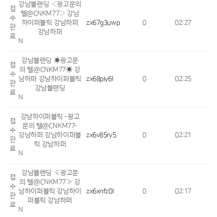
강남블랜딩 ‹광고문의
접
텔@CNKM77› 강남
수
하이퍼블릭 강남하퍼
zx67g3uwp
0
02:27
완
강남하퍼
료
N
강남블랜딩 ☀광고문
접
의 텔@CNKM77☀ 강
수
남하퍼 강남하이퍼블릭
zx68piy6l
0
02:25
완
강남블랜딩
료
N
강남하이퍼블릭 -광고
접
문의 텔@CNKM77-
수
강남하퍼 강남하이퍼블
zx6v85ry5
0
02:21
완
릭 강남하퍼
료
N
강남블랜딩 «광고문
접
의 텔@CNKM77» 강
수
남하이퍼블릭 강남하이
zx6xnfz0l
0
02:17
완
퍼블릭 강남하퍼
료
N