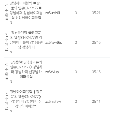
강남하이퍼블릭 ■광고
접
문의 텔@CNKM77■
수
강남하퍼 강남하이퍼블
zx6xnfz0l
0
05:21
완
릭 신강남하이퍼블릭
료
N
강남블랜딩 ✿광고문
접
의 텔@CNKM77✿ 강
수
남하이퍼블릭 강남블랜
zx64zwt6s
0
05:16
완
딩 강남하퍼
료
N
강남블랜딩 《광고문의
접
텔@CNKM77》 강남하
수
퍼 강남하퍼 신강남하
zx6ifvlup
0
05:16
완
이퍼블릭
료
N
강남하이퍼블릭 ❰광고
접
문의 텔@CNKM77❱
수
강남하퍼 강남하퍼 신
zx6ra5fvw
0
05:11
완
강남하이퍼블릭
료
N