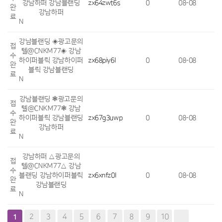
강남하퍼 강남블랜딩
zx64zwt6s
0
08-08
완
강남하퍼
료
N
강남블랜딩 ◈광고문의
접
텔@CNKM77◈ 강남
수
하이퍼블릭 강남하이퍼
zx68piy6l
0
08-08
완
블릭 강남블랜딩
료
N
강남블랜딩 ❃광고문의
접
텔@CNKM77❃ 강남
수
하이퍼블릭 강남블랜딩
zx67g3uwp
0
08-08
완
강남하퍼
료
N
강남하퍼 △광고문의
접
텔@CNKM77△ 강남
수
블랜딩 강남하이퍼블릭
zx6xnfz0l
0
08-08
완
강남블랜딩
료
N
2
3
4
5
6
7
8
9
10
1