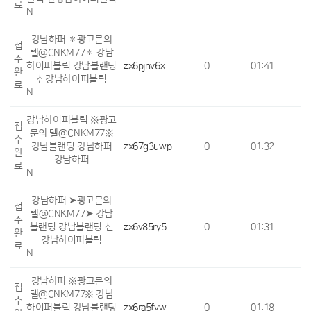
료
N
강남하퍼 ✽광고문의
접
텔@CNKM77✽ 강남
수
하이퍼블릭 강남블랜딩
zx6pjnv6x
0
01:41
완
신강남하이퍼블릭
료
N
강남하이퍼블릭 ※광고
접
문의 텔@CNKM77※
수
강남블랜딩 강남하퍼
zx67g3uwp
0
01:32
완
강남하퍼
료
N
강남하퍼 ➤광고문의
접
텔@CNKM77➤ 강남
수
블랜딩 강남블랜딩 신
zx6v85ry5
0
01:31
완
강남하이퍼블릭
료
N
강남하퍼 ※광고문의
접
텔@CNKM77※ 강남
수
하이퍼블릭 강남블랜딩
zx6ra5fvw
0
01:18