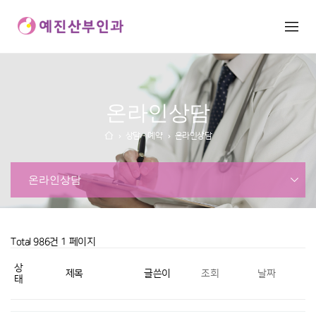
온라인상담
상담·예약
온라인상담
온라인상담
Total 986건
1 페이지
상
제목
글쓴이
조회
날짜
태