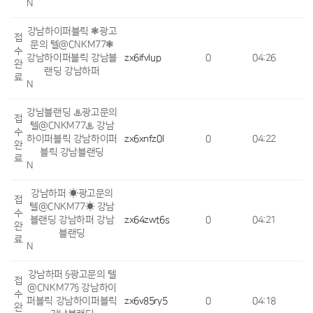
N
강남하이퍼블릭 ❃광고
접
문의 텔@CNKM77❃
수
강남하이퍼블릭 강남블
zx6ifvlup
0
04:26
완
랜딩 강남하퍼
료
N
강남블랜딩 ♨광고문의
접
텔@CNKM77♨ 강남
수
하이퍼블릭 강남하이퍼
zx6xnfz0l
0
04:22
완
블릭 강남블랜딩
료
N
강남하퍼 ☀광고문의
접
텔@CNKM77☀ 강남
수
블랜딩 강남하퍼 강남
zx64zwt6s
0
04:21
완
블랜딩
료
N
강남하퍼 §광고문의 텔
접
@CNKM77§ 강남하이
수
퍼블릭 강남하이퍼블릭
zx6v85ry5
0
04:18
완