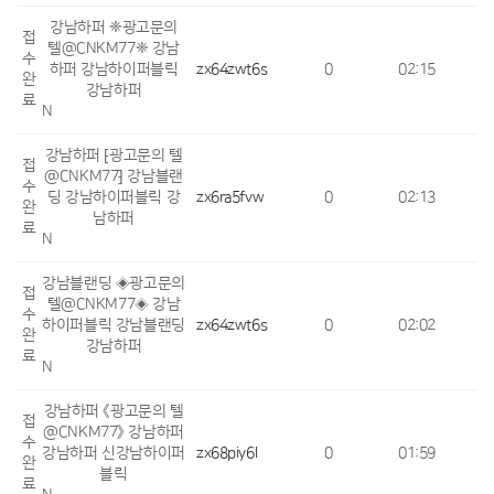
강남하퍼 ❈광고문의
접
텔@CNKM77❈ 강남
수
하퍼 강남하이퍼블릭
zx64zwt6s
0
02:15
완
강남하퍼
료
N
강남하퍼 ⁅광고문의 텔
접
@CNKM77⁆ 강남블랜
수
딩 강남하이퍼블릭 강
zx6ra5fvw
0
02:13
완
남하퍼
료
N
강남블랜딩 ◈광고문의
접
텔@CNKM77◈ 강남
수
하이퍼블릭 강남블랜딩
zx64zwt6s
0
02:02
완
강남하퍼
료
N
강남하퍼 《광고문의 텔
접
@CNKM77》 강남하퍼
수
강남하퍼 신강남하이퍼
zx68piy6l
0
01:59
완
블릭
료