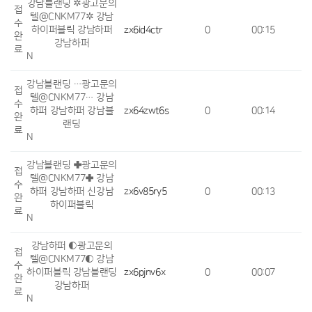
강남블랜딩 ✲광고문의
접
텔@CNKM77✲ 강남
수
하이퍼블릭 강남하퍼
zx6id4ctr
0
00:15
완
강남하퍼
료
N
강남블랜딩 …광고문의
접
텔@CNKM77… 강남
수
하퍼 강남하퍼 강남블
zx64zwt6s
0
00:14
완
랜딩
료
N
강남블랜딩 ✚광고문의
접
텔@CNKM77✚ 강남
수
하퍼 강남하퍼 신강남
zx6v85ry5
0
00:13
완
하이퍼블릭
료
N
강남하퍼 ◐광고문의
접
텔@CNKM77◐ 강남
수
하이퍼블릭 강남블랜딩
zx6pjnv6x
0
00:07
완
강남하퍼
료
N