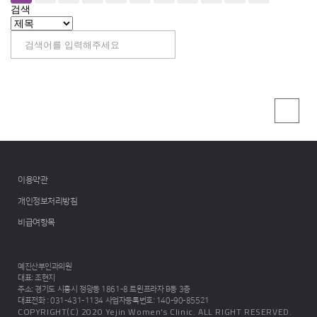
검색
이용약관
개인정보처리방침
비급여항목
예진산부인과의원
대표
: 조현지
주소
: 경기도 시흥시 정왕동 1861-8 트윈프라자 B동 3층
대표전화
: 031-431-1134
사업자등록번호
: 140-90-85521
COPYRIGHT(C) 2020 Yejin Women's Clinic. ALL RIGHT RESERVED.