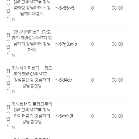
텔@CNKM77◆ 강남
수
블랜딩 강남하퍼 신강
zx6v85ry5
0
08-08
완
남하이퍼블릭
료
N
강남하이퍼블릭 {광고
접
문의 텔@CNKM77} 강
수
남하퍼 강남하퍼 강남
zx67g3uwp
0
08-08
완
하퍼
료
N
강남하이퍼블릭 …광고
접
문의 텔@CNKM77…
수
강남블랜딩 강남하퍼
zx6id4ctr
0
08-08
완
강남블랜딩
료
N
강남블랜딩 ■광고문의
접
텔@CNKM77■ 강남
수
하이퍼블릭 강남하퍼
zx6xnfz0l
0
08-08
완
강남블랜딩
료
N