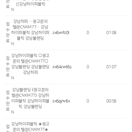
완
신강남하이퍼블릭
료
N
강남하퍼 …광고문의
접
텔@CNKM77… 강남
수
하이퍼블릭 강남하이퍼
zx6xnfz0l
0
01:08
완
블릭 강남블랜딩
료
N
강남하이퍼블릭 □광고
접
문의 텔@CNKM77□
수
강남블랜딩 강남블랜딩
zx64zwt6s
0
01:07
완
강남하퍼
료
N
강남블랜딩 《광고문의
접
텔@CNKM77》 강남하
수
이퍼블릭 강남하이퍼블
zx6pjnv6x
0
00:58
완
릭 강남블랜딩
료
N
강남하이퍼블릭 ◈광고
접
문의 텔@CNKM77◈