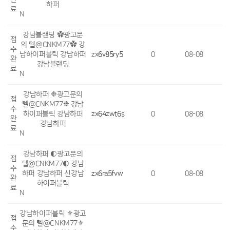
하퍼
료
N
강남블랜딩 ✿광고문
접
의 텔@CNKM77✿ 강
수
남하이퍼블릭 강남하퍼
zx6v85ry5
0
08-08
완
강남블랜딩
료
N
강남하퍼 ❉광고문의
접
텔@CNKM77❉ 강남
수
하이퍼블릭 강남하퍼
zx64zwt6s
0
08-08
완
강남하퍼
료
N
강남하퍼 ◐광고문의
접
텔@CNKM77◐ 강남
수
하퍼 강남하퍼 신강남
zx6ra5fvw
0
08-08
완
하이퍼블릭
료
N
강남하이퍼블릭 ⚜광고
접
문의 텔@CNKM77⚜
수