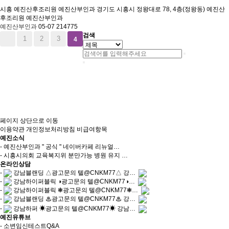
시흥 예진산후조리원 예진산부인과
경기도 시흥시 정왕대로 78, 4층(정왕동) 예진산
후조리원 예진산부인과
예진산부인과
05-07
214775
검색
1
2
3
4
페이지 상단으로 이동
이용약관
개인정보처리방침
비급여항목
예진소식
- 예진산부인과 " 공식 " 네이버카페 리뉴얼…
- 시흥시의회 교육복지위 분만가능 병원 유지 …
온라인상담
-
강남블랜딩 △광고문의 텔@CNKM77△ 강…
-
강남하이퍼블릭 ◑광고문의 텔@CNKM77◑…
-
강남하이퍼블릭 ❃광고문의 텔@CNKM77❃…
-
강남블랜딩 ♨광고문의 텔@CNKM77♨ 강…
-
강남하퍼 ☀광고문의 텔@CNKM77☀ 강남…
예진유튜브
- 소변임신테스트Q&A