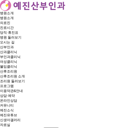
병원소개
병원소개
의료진
진료시간
당직·휴진표
병원 둘러보기
오시는 길
산부인과
산과클리닉
부인과클리닉
여성클리닉
불임클리닉
산후조리원
산후조리원 소개
조리원 둘러보기
프로그램
이용약관&안내
상담·예약
온라인상담
커뮤니티
예진소식
예진유튜브
신생아갤러리
자료실