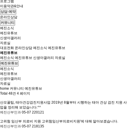
프로그램
이용약관&안내
상담·예약
온라인상담
커뮤니티
예진소식
예진유튜브
신생아갤러리
자료실
대표전화
온라인상담
예진소식
예진유튜브
예진유튜브
예진소식
예진유튜브
신생아갤러리
자료실
예진유튜브
예진소식
예진유튜브
신생아갤러리
자료실
home
커뮤니티
예진유튜브
Total 48건
4 페이지
산모꿀팁, 태아건강검진지원사업
2019년 8월부터 시행하는 태아 건상 검진 지원 사
업을 정리해 보았습니다.^^
예진산부인과
05-07
220121
고위험 임산부 의료비 지원
고위험임산부의료비지원'에 대해 알아보겠습니다.
예진산부인과
05-07
218135