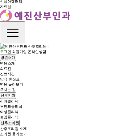
신생아갤러리
자료실
산후조리원
로그인
회원가입
온라인상담
병원소개
병원소개
의료진
진료시간
당직·휴진표
병원 둘러보기
오시는 길
산부인과
산과클리닉
부인과클리닉
여성클리닉
불임클리닉
산후조리원
산후조리원 소개
조리원 둘러보기